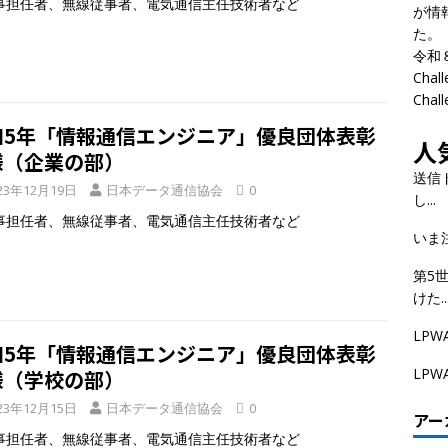
担任者、無線従事者、電気通信主任技術者など
が情
た。
令和
Cha
Cha
和5年「情報通信エンジニア」優良団体表彰
人
様（企業の部）
送信
23年12月19日
日本データ通信協会
0
し...
担任者、無線従事者、電気通信主任技術者など
いま
第5
けた..
LPW
和5年「情報通信エンジニア」優良団体表彰
LP
様（学校の部）
23年12月15日
日本データ通信協会
0
アー
担任者、無線従事者、電気通信主任技術者など