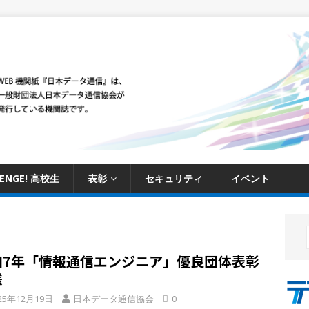
LENGE! 高校生
表彰
セキュリティ
イベント
和7年「情報通信エンジニア」優良団体表彰
様
25年12月19日
日本データ通信協会
0