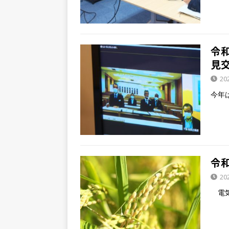
令
見
20
今年
令
20
電気