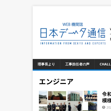
理事長より
工事担任者の声
CHAL
エンジニア
令
模
20