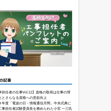
の記事
事担任者の仕事Vol.22】資格の取得は仕事の理
上とさらなる資格への意欲向上
８年度「電波の日・情報通信月間」中央式典に
工事担任者試験委員長を務められた小宮 一三氏