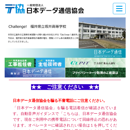
ナ
ビ
N
ゲ
e
ー
シ
x
ョ
t
ン
★★ ご注意ください ★★
日本データ通信協会を騙る不審電話にご注意ください。
「日本データ通信協会」を騙る電話着信が確認されていま
す。自動音声ガイダンスで「こちらは、日本データ通信協会
です。現在ご利用中の携帯電話について回線停止の恐れがあ
ります。オペレーターに確認されたい場合は１を押してくだ