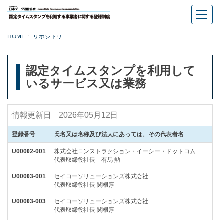
ナ
ナ
ビ
ビ
ゲ
HOME
リポジトリ
ゲ
ー
ー
シ
認定タイムスタンプを利用して
シ
ョ
いるサービス又は業務
ョ
ン
ン
を
情報更新日：2026年05月12日
飛
ば
登録番号
氏名又は名称及び法人にあっては、その代表者名
し
U00002-001
株式会社コンストラクション・イーシー・ドットコム
て、
代表取締役社長 有馬 勲
こ
U00003-001
セイコーソリューションズ株式会社
の
代表取締役社長 関根淳
ペ
U00003-003
セイコーソリューションズ株式会社
代表取締役社長 関根淳
ー