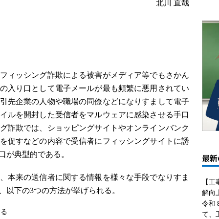
北川 直哉
フィッシング詐欺による被害がメディア等でもさかん
の入り口として電子メールが最も頻繁に悪用されてい
引先企業の人物や職場の同僚などになりすまして電子
イルを開封した受信者をマルウェアに感染させる手口
グ詐欺では、ショッピングサイトやオンラインバンク
を促すなどの内容で受信者にフィッシングサイトに誘
口が典型的である。
最新
、本来の送信者に関する情報を様々な手段でなりすま
【工
、以下の3つの方法が挙げられる。
解向
令和
する
て、