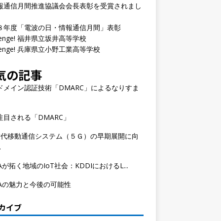
報通信月間推進協議会会長表彰を受賞されまし
８年度「電波の日・情報通信月間」表彰
llenge! 福井県立坂井高等学校
llenge! 兵庫県立小野工業高等学校
気の記事
ドメイン認証技術「DMARC」によるなりすま
注目される「DMARC」
世代移動通信システム（５Ｇ）の早期展開に向
.
Aが拓く地域のIoT社会：KDDIにおけるL...
WAの魅力と今後の可能性
カイブ