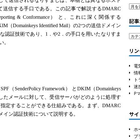
して送信されるなりすましは、本物とは異なるホスト
送信する手口である。この記事で解説するDMARC
tion, Reporting & Conformance） と、これに深く関係する
記事
DKIM（Domainkeys Identified Mail）の2つの送信ドメイン
な認証技術であり、1．や2．の手口を用いたなりすま
い。
リン
電
情
ト
迷
erPolicy Framework） とDKIM（Domainkeys
P
証にも失敗したメールに対して、受信サーバがどのように処理す
指定することができる仕組みである。まず、DMARC
サイ
信ドメイン認証技術について説明する。
ホ
プ