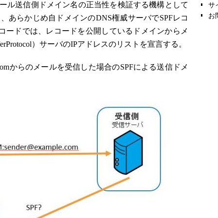
サ
work）は、メール送信側ドメイン名の正当性を検証する機構として
お
、あらかじめ自ドメインのDNS権威サーバでSPFレコ
レコードでは、レコードを公開しているドメインからメ
ansferProtocol）サーバのIPアドレスのリストを宣言する。
le.comからのメールを受信した場合のSPFによる送信ドメ