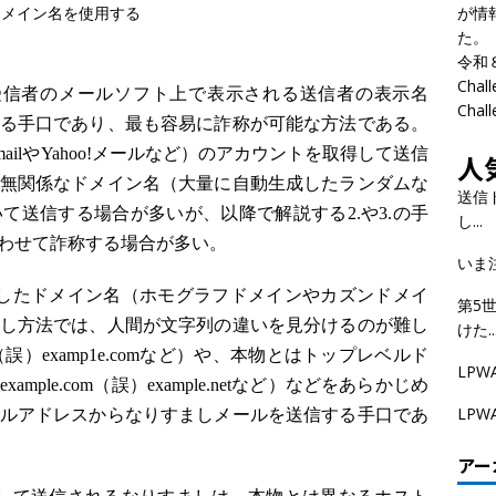
が情
ドメイン名を使用する
た。
令和
Cha
受信者のメールソフト上で表示される送信者の表示名
Cha
る手口であり、最も容易に詐称が可能な方法である。
ilやYahoo!メールなど）のアカウントを取得して送信
人
無関係なドメイン名（大量に自動生成したランダムな
送信
て送信する場合が多いが、以降で解説する2.や3.の手
し...
わせて詐称する場合が多い。
いま
したドメイン名（ホモグラフドメインやカズンドメイ
第5
し方法では、人間が文字列の違いを見分けるのが難し
けた..
m（誤）examp1e.comなど）や、本物とはトップレベルド
LPW
le.com（誤）example.netなど）などをあらかじめ
LP
ルアドレスからなりすましメールを送信する手口であ
アー