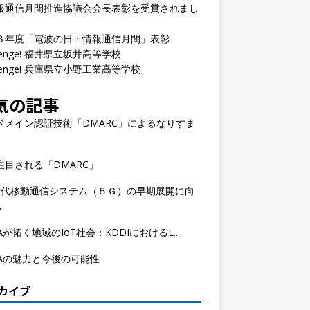
報通信月間推進協議会会長表彰を受賞されまし
８年度「電波の日・情報通信月間」表彰
llenge! 福井県立坂井高等学校
llenge! 兵庫県立小野工業高等学校
気の記事
ドメイン認証技術「DMARC」によるなりすま
注目される「DMARC」
世代移動通信システム（５Ｇ）の早期展開に向
.
Aが拓く地域のIoT社会：KDDIにおけるL...
WAの魅力と今後の可能性
カイブ