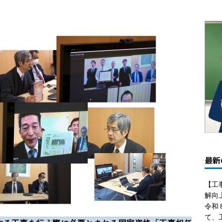
最新
【工
解向
令和
て、