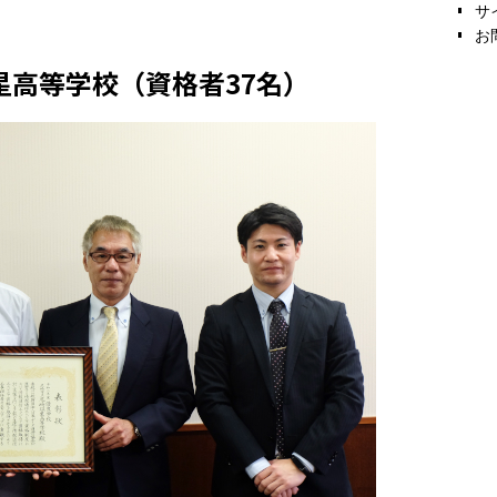
サ
お
星高等学校（資格者37名）