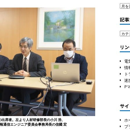
記事
リン
電
情
ト
迷
P
サイ
ホ
の出席者。左より人材研修部長の小川 浩、
報通信エンジニア委員会事務局長の信國 宏
プ