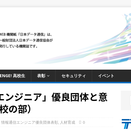
LENGE! 高校生
表彰
セキュリティ
イベント
エンジニア」優良団体と意
校の部）
情報通信エンジニア優良団体表彰
,
人材育成
0