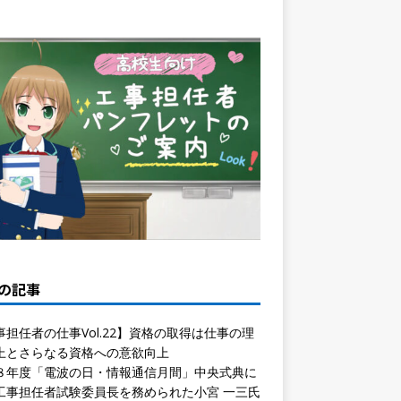
の記事
事担任者の仕事Vol.22】資格の取得は仕事の理
上とさらなる資格への意欲向上
８年度「電波の日・情報通信月間」中央式典に
工事担任者試験委員長を務められた小宮 一三氏