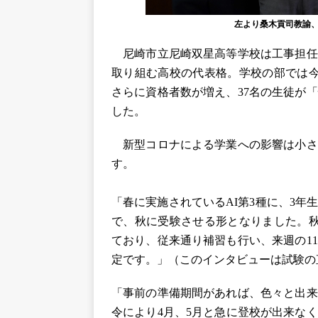
左より桑木貢司教諭、
尼崎市立尼崎双星高等学校は工事担任
取り組む高校の代表格。学校の部では今
さらに資格者数が増え、37名の生徒が
した。
新型コロナによる学業への影響は小さ
す。
「春に実施されているAI第3種に、3
で、秋に受験させる形となりました。秋
ており、従来通り補習も行い、来週の11
定です。」（このインタビューは試験の
「事前の準備期間があれば、色々と出来
令により4月、5月と急に登校が出来な