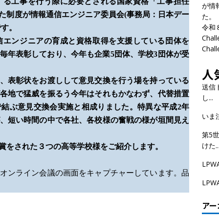
する工事を行う際に必要とされる国家資格
「工事担任
が情
た制度が
情報通信エンジニア委員会(事務局：日本デー
た。
令和
です。
Cha
信エンジニアの育成と資格取得を支援している団体を
Cha
毎年表彰しており、今年も企業5団体、学校3団体が受
人
、表彰状をお渡しして意見交換を行う場を持っている
送信
各地で猛威を振るう今年はそれもかなわず、代替措置
し...
結ぶ意見交換会実施と相成りました。特異な平成2年
いま
、短い時間の中で各社、各校様の奮戦の様が垣間見え
第5
けた..
賞をされた３つの高等学校様をご紹介します。
LPW
オンライン会議の画面をキャプチャーしています。品
LP
アー