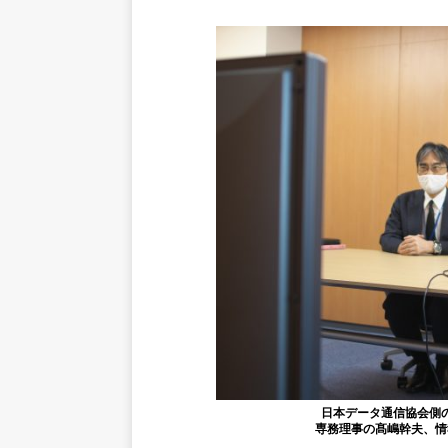
日本データ通信協会側
専務理事の髙嶋幹夫、情