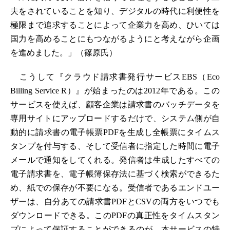
夫をされていることを知り、デジタルの時代に利便性を
極限まで追求することによって企業力を高め、ひいては
国力を高めることにもつながるようにと考えながら企画
を進めました。」（篠原氏）
こうして『クラウド請求書発行サービスEBS（Eco
Billing Service R）』が始まったのは2012年である。この
サービスを使えば、顧客企業は請求書のバッチデータを
専用サイトにアップロードするだけで、システム側が自
動的に請求書の電子帳票PDFを生成し全帳票にタイムス
タンプを付与する、そして受信者に指定した時間に電子
メールで通知をしてくれる。発信者は生成したすべての
電子請求書を、電子帳簿保存法に基づく検索ができるた
め、紙での保存が不要になる。受信者であるエンドユー
ザーは、自分あての請求書PDFとCSVの両方をいつでも
ダウンロードできる。このPDFの真正性をタイムスタン
プによって保証することができるのが、本サービスの特