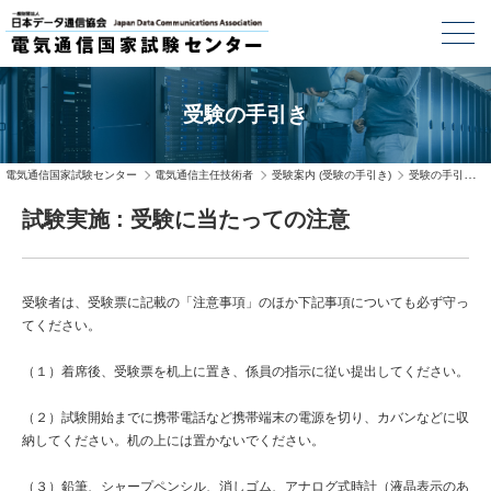
受験の手引き
電気通信国家試験センター
電気通信主任技術者
受験案内 (受験の手引き)
受験の手引き
試験実施 : 受験に当たっての注意
受験者は、受験票に記載の「注意事項」のほか下記事項についても必ず守っ
てください。
（１）着席後、受験票を机上に置き、係員の指示に従い提出してください。
（２）試験開始までに携帯電話など携帯端末の電源を切り、カバンなどに収
納してください。机の上には置かないでください。
（３）鉛筆、シャープペンシル、消しゴム、アナログ式時計（液晶表示のあ