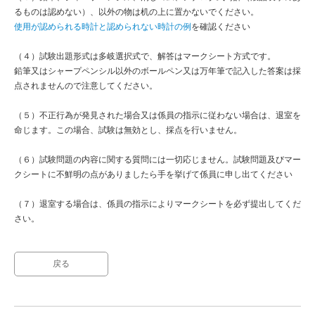
るものは認めない）、以外の物は机の上に置かないでください。
使用が認められる時計と認められない時計の例
を確認ください
（４）試験出題形式は多岐選択式で、解答はマークシート方式です。
鉛筆又はシャープペンシル以外のボールペン又は万年筆で記入した答案は採
点されませんので注意してください。
（５）不正行為が発見された場合又は係員の指示に従わない場合は、退室を
命じます。この場合、試験は無効とし、採点を行いません。
（６）試験問題の内容に関する質問には一切応じません。試験問題及びマー
クシートに不鮮明の点がありましたら手を挙げて係員に申し出てください
（７）退室する場合は、係員の指示によりマークシートを必ず提出してくだ
さい。
戻る