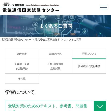
よくあるご質問
電気通信国家試験センター
電気通信の工事担任者
よくあるご質問
学習について
試験制度
試験の申込
受験票・受験
合格･結果通知
資格者証の交付申請
(定期試験)
(定期試験)
その他
学習について
受験対策のためのテキスト、参考書、問題集