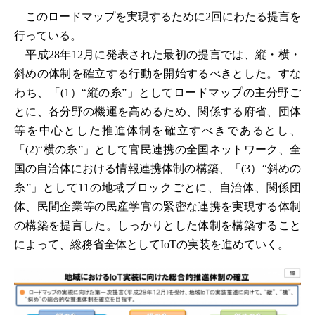
このロードマップを実現するために2回にわたる提言を
行っている。
平成28年12月に発表された最初の提言では、縦・横・
斜めの体制を確立する行動を開始するべきとした。すな
わち、「(1）“縦の糸”」としてロードマップの主分野ご
とに、各分野の機運を高めるため、関係する府省、団体
等を中心とした推進体制を確立すべきであるとし、
「(2)“横の糸”」として官民連携の全国ネットワーク、全
国の自治体における情報連携体制の構築、「(3）“斜めの
糸”」として11の地域ブロックごとに、自治体、関係団
体、民間企業等の民産学官の緊密な連携を実現する体制
の構築を提言した。しっかりとした体制を構築すること
によって、総務省全体としてIoTの実装を進めていく。