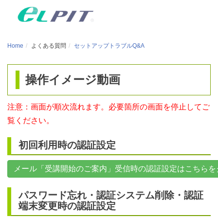
ナ
ビ
ゲ
Home
よくある質問
セットアップトラブルQ&A
ー
シ
ョ
操作イメージ動画
ン
を
注意：画面が順次流れます。必要箇所の画面を停止してご
飛
覧ください。
ば
し
初回利用時の認証設定
て、
メール「受講開始のご案内」受信時の認証設定はこちらを
こ
の
パスワード忘れ・認証システム削除・認証
ペ
端末変更時の認証設定
ー