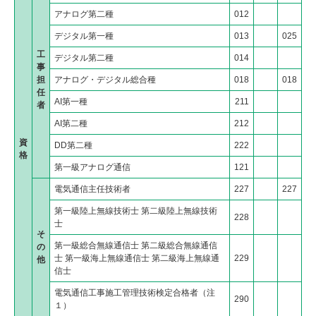
アナログ第二種
012
デジタル第一種
013
025
工
デジタル第二種
014
事
担
アナログ・デジタル総合種
018
018
任
AI第一種
211
者
AI第二種
212
資
DD第二種
222
格
第一級アナログ通信
121
電気通信主任技術者
227
227
第一級陸上無線技術士 第二級陸上無線技術
228
士
そ
第一級総合無線通信士 第二級総合無線通信
の
士 第一級海上無線通信士 第二級海上無線通
229
他
信士
電気通信工事施工管理技術検定合格者（注
290
１）