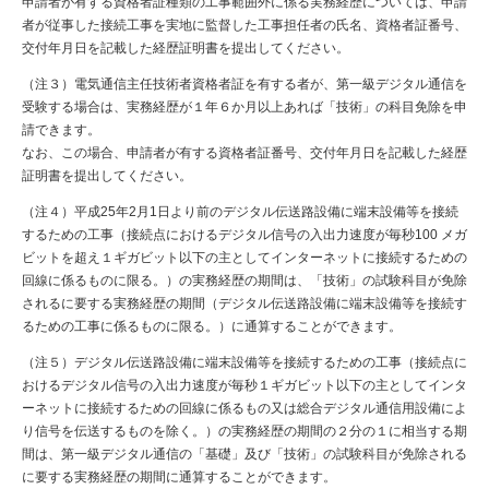
申請者が有する資格者証種類の工事範囲外に係る実務経歴については、申請
者が従事した接続工事を実地に監督した工事担任者の氏名、資格者証番号、
交付年月日を記載した経歴証明書を提出してください。
（注３）電気通信主任技術者資格者証を有する者が、第一級デジタル通信を
受験する場合は、実務経歴が１年６か月以上あれば「技術」の科目免除を申
請できます。
なお、この場合、申請者が有する資格者証番号、交付年月日を記載した経歴
証明書を提出してください。
（注４）平成25年2月1日より前のデジタル伝送路設備に端末設備等を接続
するための工事（接続点におけるデジタル信号の入出力速度が毎秒100 メガ
ビットを超え１ギガビット以下の主としてインターネットに接続するための
回線に係るものに限る。）の実務経歴の期間は、「技術」の試験科目が免除
されるに要する実務経歴の期間（デジタル伝送路設備に端末設備等を接続す
るための工事に係るものに限る。）に通算することができます。
（注５）デジタル伝送路設備に端末設備等を接続するための工事（接続点に
おけるデジタル信号の入出力速度が毎秒１ギガビット以下の主としてインタ
ーネットに接続するための回線に係るもの又は総合デジタル通信用設備によ
り信号を伝送するものを除く。）の実務経歴の期間の２分の１に相当する期
間は、第一級デジタル通信の「基礎」及び「技術」の試験科目が免除される
に要する実務経歴の期間に通算することができます。