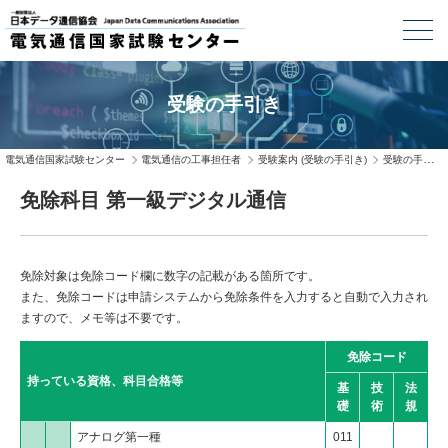
受験の手引き
電気通信国家試験センター
電気通信の工事担任者
受験案内 (受験の手引き)
受験の手引き
免除科目 第一級デジタル通信
免除対象は免除コード欄に数字の記載がある箇所です。
また、免除コードは申請システムから免除条件を入力すると自動で入力され
ますので、メモ等は不要です。
免除コード
持っている資格、科目合格等
基
技
法
礎
術
規
アナログ第一種
011