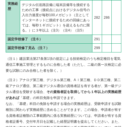
実務経
デジタル伝送路設備に端末設備等を接続する
歴
ための工事（接続点におけるデジタル信号の
入出力速度が毎秒100メガビット（主として
282
286
インターネットに接続するための回線にあっ
ては、毎秒１ギガビット）を超えるものに限
る。）に３年以上（注3）（注4）（注5）
認定学校修了 （注６）
291
認定学校修了見込 （注７）
299
（注１）建設業法第27条第1項の規定による技術検定のうち検定種目を電気
通信工事施工管理とするものに合格した者（ただし、二級の第一次検定に必
要な試験にのみ合格した者を除く。）
（注２）アナログ第三種、デジタル第三種、A Ⅰ第三種、ＤＤ第三種、第二
級アナログ通信、第二級デジタル通信の資格者証を有する者が、第一級デジ
タル通信を受験する場合、
その資格者証を取得してから１年以上の実務経歴
があれば
「基礎」の科目免除を申請できます。
なお、「基礎」科目の免除を申請する場合の実務経歴は、受験申請する試験
種別に関わらず実務経歴に含めることができます。この場合、申請者が有す
る資格者証種類の工事範囲内に係る実務経歴については、申請者が有する資
格者証番号、交付年月日を記載した経歴証明書を提出してください。また、