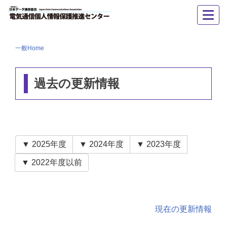
ナ
ナ
ビ
ビ
ゲ
ゲ
一般Home
ー
ー
シ
シ
ョ
過去の更新情報
ョ
ン
ン
を
飛
ば
▼ 2025年度
▼ 2024年度
▼ 2023年度
し
▼ 2022年度以前
て、
こ
の
ペ
現在の更新情報
ー