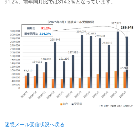
91.2%、前年同月比では314.3％となっています。
ジ
の
本
文
へ
移
動
し
ま
す。
迷惑メール受信状況へ戻る