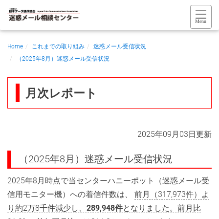
ナ
ナ
ビ
Menu
ビ
ゲ
ゲ
Home
これまでの取り組み
迷惑メール受信状況
ー
ー
（2025年8月）迷惑メール受信状況
シ
シ
ョ
ョ
ン
月次レポート
ン
を
飛
ば
2025年09月03日更新
し
て、
（2025年8月）迷惑メール受信状況
こ
2025年8月時点で当センターハニーポット（迷惑メール受
の
信用モニター機）への着信件数は、
前月（317,973件）よ
ペ
り約2万8千件減少し、
289,948件
となりました。前月比
ー