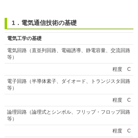
ジ
の
本
1．電気通信技術の基礎
文
電気工学の基礎
へ
移
電気回路（直並列回路、電磁誘導、静電容量、交流回路
動
等）
し
程度
C
ま
電子回路（半導体素子、ダイオード、トランジスタ回路
す。
等）
程度
C
論理回路（論理式とシンボル、フリップ・フロップ回路
等）
程度
C