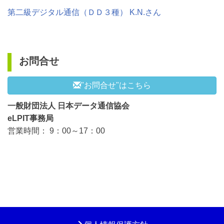
第二級デジタル通信（ＤＤ３種） K.N.さん
お問合せ
メールフォームによる
(新しいタブで開きま
"お問合せ"はこちら
一般財団法人 日本データ通信協会
eLPIT事務局
営業時間： 9：00～17：00