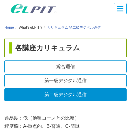
ナ
ナ
ビ
ビ
ゲ
ゲ
Home
What's eLPIT ?
カリキュラム 第二級デジタル通信
ー
ー
シ
シ
ョ
各講座カリキュラム
ョ
ン
ン
を
総合通信
飛
ば
第一級デジタル通信
し
て、
第二級デジタル通信
こ
の
難易度：低（他種コースとの比較）
ペ
程度欄：A-重点的、B-普通、C-簡単
ー